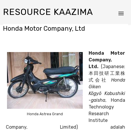
RESOURCE KAAZIMA
Honda Motor Company, Ltd
Honda Motor
Company,
Ltd.
(
Japanese:
本田技研工業株
式会社
Honda
Giken
Kōgyō Kabushiki
-gaisha
, Honda
Technology
Research
Honda Astrea Grand
Institute
Company, Limited)
adalah